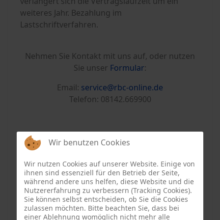
verlängert sich die Vertragslaufzeit um ein
weiteres Jahr. Bezahlung im
Lastschriftverfahren.
Nehmen Sie Kontakt mit uns auf, oder nutzen
Sie unser
Formular
:
Email:
service@rbc-online.de
Telefon: 08142.669900
Wir benutzen Cookies
Wir nutzen Cookies auf unserer Website. Einige von
ihnen sind essenziell für den Betrieb der Seite,
während andere uns helfen, diese Website und die
Nutzererfahrung zu verbessern (Tracking Cookies).
Sie können selbst entscheiden, ob Sie die Cookies
zulassen möchten. Bitte beachten Sie, dass bei
einer Ablehnung womöglich nicht mehr alle