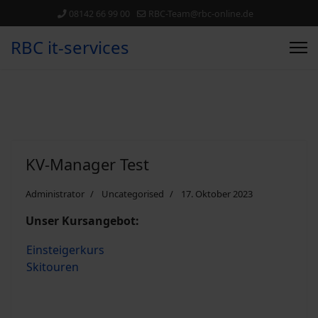
08142 66 99 00
RBC-Team@rbc-online.de
RBC it-services
KV-Manager Test
Administrator
Uncategorised
17. Oktober 2023
Unser Kursangebot:
Einsteigerkurs
Skitouren