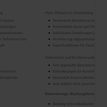
ng
Mehr Effizienz im Arbeitsalltag
im System
Verbesserte Benutzerverwaltung
stattungen
Komfortable Suche und Filter
datsreferenzen
Individuelle Einstellungen je Sektio
er Teilnehmerliste
Archivierung abgeschlossener Kur
ufe
Exportfunktionen für Excel, CSV u
Datenschutz und Rechteverwaltung
g
Fein abgestufte Benutzerrechte
Teilnehmer
Rollenkonzepte für Kursleiter, Adm
htmitglieder
Geschützte Kommunikation per BC
Jede Sektion sieht ausschließlich 
Reservierungs-/Buchungsformulare
Beliebig viele induviduelle Formul