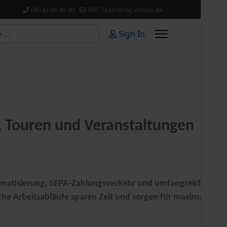
08142 66 99 00
RBC-Team@rbc-online.de
Sign In
or more characters for results.
, Touren und Veranstaltungen
matisierung, SEPA-Zahlungsverkehr und umfangreiche Kost
che Arbeitsabläufe sparen Zeit und sorgen für maximale Tr