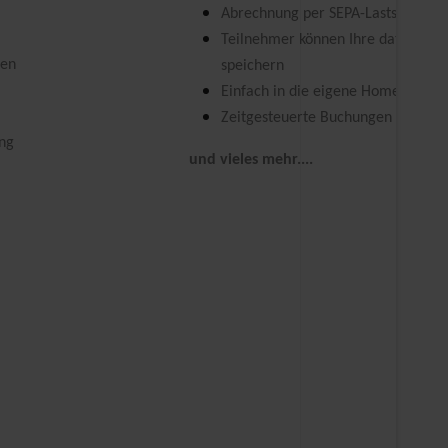
Abrechnung per SEPA-Lastschrift 
Teilnehmer können Ihre daten für
gen
speichern
Einfach in die eigene Homepage in
Zeitgesteuerte Buchungen möglich
ung
und vieles mehr....